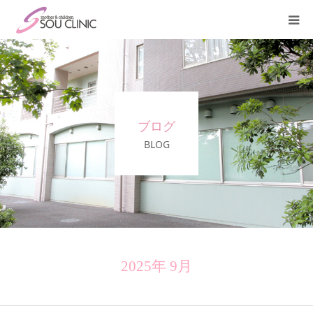
診療案内
不妊治療
ブログ
＜入院案内＞
BLOG
施設紹介
医師紹介
教室・講座
2025年 9月
よくある質問