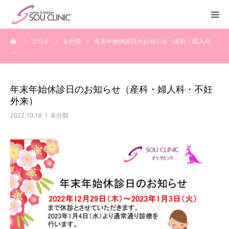
ーム
ブログ
未分類
年末年始休診日のお知らせ（産科・婦人科・
診療案内
…
不妊治療
年末年始休診日のお知らせ（産科・婦人科・不妊
外来）
＜入院案内＞
2022.10.18
未分類
施設紹介
医師紹介
教室・講座
よくある質問