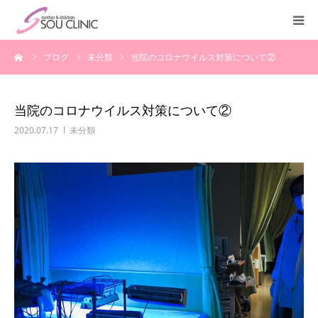
ーム
ブログ
未分類
当院のコロナウイルス対策について②
診療案内
不妊治療
当院のコロナウイルス対策について②
2020.07.17
未分類
＜入院案内＞
施設紹介
医師紹介
教室・講座
よくある質問