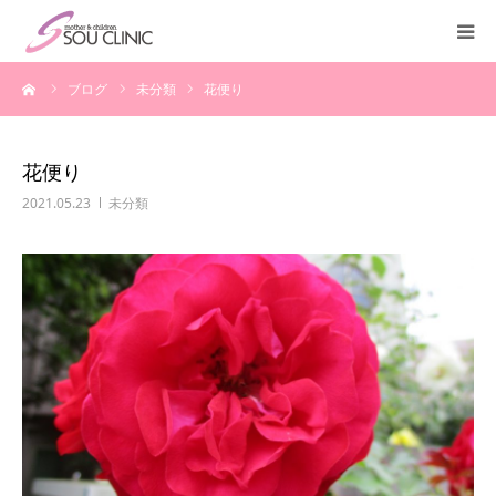
ーム
ブログ
未分類
花便り
診療案内
不妊治療
花便り
2021.05.23
未分類
＜入院案内＞
施設紹介
医師紹介
教室・講座
よくある質問