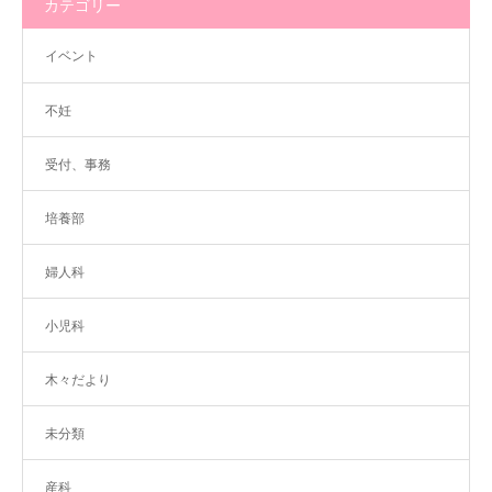
カテゴリー
イベント
不妊
受付、事務
培養部
婦人科
小児科
木々だより
未分類
産科