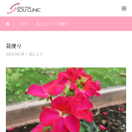
ーム
ブログ
花だより
花便り
診療案内
不妊治療
花便り
2022.06.18
花だより
＜入院案内＞
施設紹介
医師紹介
教室・講座
よくある質問