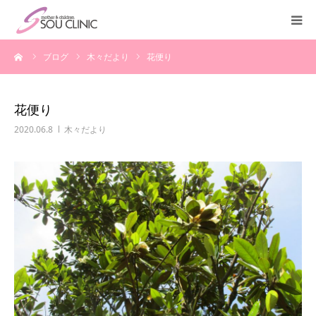
ーム
ブログ
木々だより
花便り
診療案内
不妊治療
花便り
2020.06.8
木々だより
＜入院案内＞
施設紹介
医師紹介
教室・講座
よくある質問