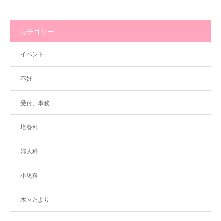
カテゴリー
イベント
不妊
受付、事務
培養部
婦人科
小児科
木々だより