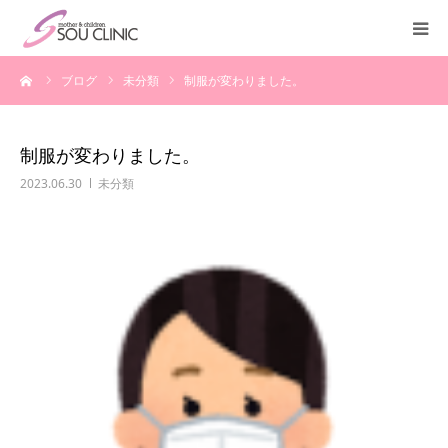
ーム
ブログ
未分類
制服が変わりました。
診療案内
不妊治療
制服が変わりました。
2023.06.30
未分類
＜入院案内＞
施設紹介
医師紹介
教室・講座
よくある質問