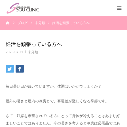
ーム
ブログ
未分類
妊活を頑張っている方へ
診療案内
不妊治療
妊活を頑張っている方へ
2023.07.21
未分類
＜入院案内＞
施設紹介
毎日暑い日が続いていますが、体調はいかがでしょうか？
医師紹介
屋外の暑さと屋内の冷房とで、寒暖差が激しくなる季節です。
教室・講座
さて、妊娠を希望されている方にとって身体が冷えることはあまり好
よくある質問
ましいことではありません。今の暑さを考えると冷房は必需品ではあ