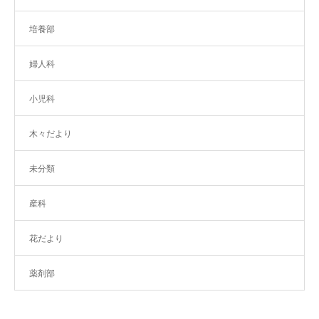
培養部
婦人科
小児科
木々だより
未分類
産科
花だより
薬剤部