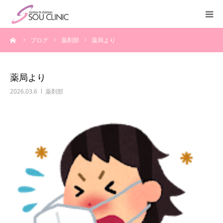
ーム
ブログ
薬剤部
薬局より
診療案内
不妊治療
薬局より
2026.03.6
薬剤部
＜入院案内＞
施設紹介
医師紹介
教室・講座
よくある質問